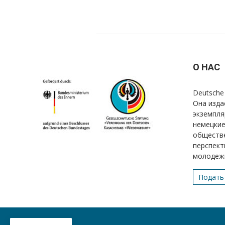
О НАС
Deutsche 
Она изда
экземпля
немецкие
обществе
перспект
молодеж
Подать