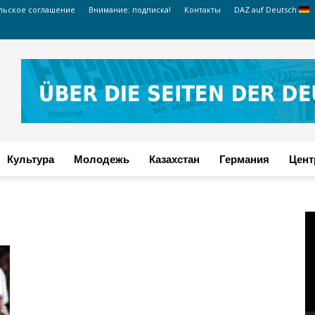
льское соглашение
Внимание: подписка!
Контакты
DAZ auf Deutsch
Культура
Молодежь
Казахстан
Германия
Цент
т
В