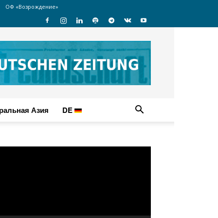
ОФ «Возрождение»
ральная Азия
DE
идеоплеер