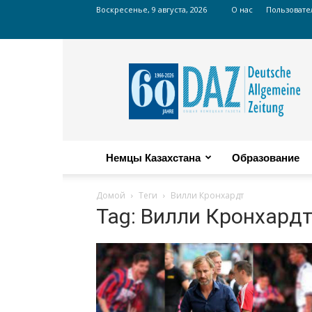
Воскресенье, 9 августа, 2026
О нас
Пользовате
Russian
DAZ
Немцы Казахстана
Образование
Домой
Теги
Вилли Кронхардт
Tag: Вилли Кронхард