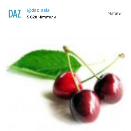
@daz_asia
Читать
5 628
Читатели