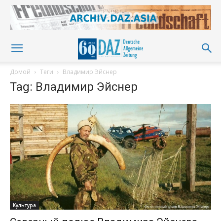
Домой
Теги
Владимир Эйснер
Tag: Владимир Эйснер
Культура