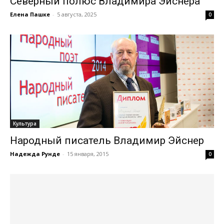
Северный полюс Владимира Эйснера
Елена Пашке
-
5 августа, 2025
0
Культура
Народный писатель Владимир Эйснер
Надежда Рунде
-
15 января, 2015
0