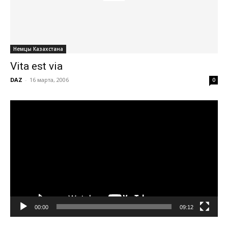
Немцы Казахстана
Vita est via
DAZ
-
16 марта, 2006
0
Видеоплеер
00:00
09:12