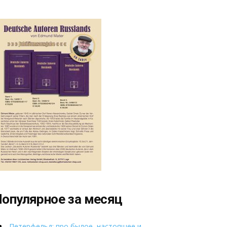
опулярное за месяц
Петерфельд: про былое, настоящее и