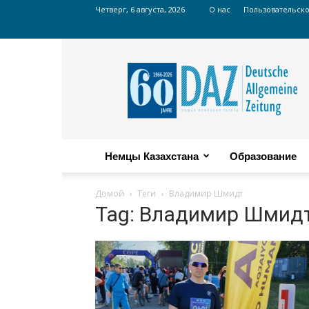
Четверг, 6 августа, 2026
О нас
Пользовательск
Russian
DAZ
Немцы Казахстана
Образование
Домой
Теги
Владимир Шмидт
Tag: Владимир Шмид