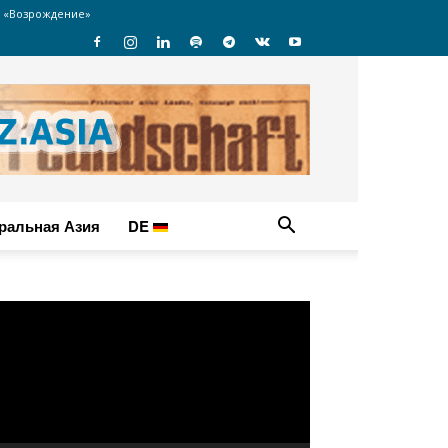
 «Возрождение»
ральная Азия
DE
идеоплеер