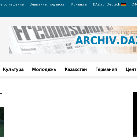
ое соглашение
Внимание: подписка!
Контакты
DAZ auf Deutsch
ОФ
Культура
Молодежь
Казахстан
Германия
Цент
т
В