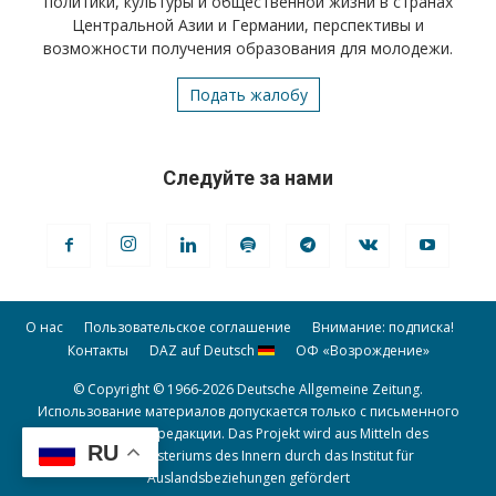
политики, культуры и общественной жизни в странах
Центральной Азии и Германии, перспективы и
возможности получения образования для молодежи.
Подать жалобу
Следуйте за нами
О нас
Пользовательское соглашение
Внимание: подписка!
Контакты
DAZ auf Deutsch
ОФ «Возрождение»
© Copyright © 1966-2026 Deutsche Allgemeine Zeitung.
Использование материалов допускается только с письменного
разрешения редакции. Das Projekt wird aus Mitteln des
RU
Bundesministeriums des Innern durch das Institut für
Auslandsbeziehungen gefördert