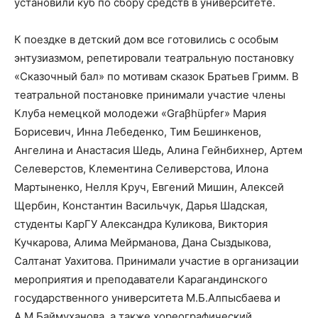
установили куб по сбору средств в университете.
К поездке в детский дом все готовились с особым
энтузиазмом, репетировали театральную постановку
«Сказочный бал» по мотивам сказок Братьев Гримм. В
театральной постановке принимали участие члены
Клуба немецкой молодежи «Graβhüpfer» Мария
Борисевич, Инна Лебеденко, Тим Бешинкенов,
Ангелина и Анастасия Шедь, Алина Гейнбихнер, Артем
Селеверстов, Клементина Селиверстова, Илона
Мартыненко, Нелля Круч, Евгений Мишин, Алексей
Щербин, Константин Васильчук, Дарья Шадская,
студенты КарГУ Александра Куликова, Виктория
Кучкарова, Алима Мейрманова, Дана Сыздыкова,
Салтанат Уахитова. Принимали участие в организации
мероприятия и преподаватели Карагандинского
государственного университета М.Б.Алпысбаева и
А.М.Баймуханова, а также хореографический