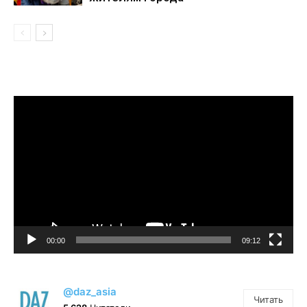
Видеоплеер
00:00
09:12
@daz_asia
Читать