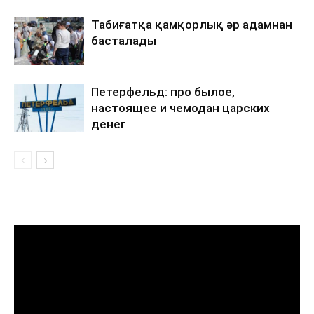
Табиғатқа қамқорлық әр адамнан
басталады
Петерфельд: про былое,
настоящее и чемодан царских
денег
Видеоплеер