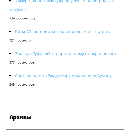
Тимур Пшенов: «Никуда не уехал и на островах не
кайфую»
1.6k просмотров
Ритм-72: история, которая продолжает звучать
721 просмотр
Эвальдт Руфф: «Отец прятал маму от охранников»
577 просмотров
Светлая память Владимиру Андреевичу Ауману
249 просмотров
Архивы
Архивы