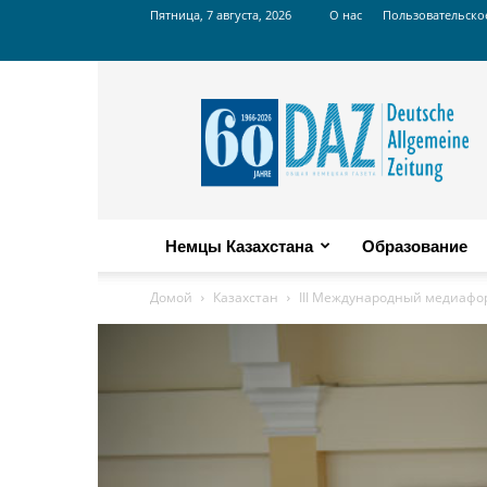
Пятница, 7 августа, 2026
О нас
Пользовательско
Russian
DAZ
Немцы Казахстана
Образование
Домой
Казахстан
IIІ Международный медиафо