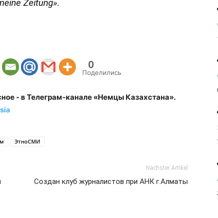
meine Zeitung».
0
Поделились
сное - в Телеграм-канале «Немцы Казахстана».
sia
ум
ЭтноСМИ
Nächster Artikel
я
Создан клуб журналистов при АНК г.Алматы