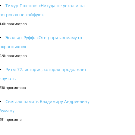
Тимур Пшенов: «Никуда не уехал и на
островах не кайфую»
1.6k просмотров
Эвальдт Руфф: «Отец прятал маму от
охранников»
0.9k просмотров
Ритм-72: история, которая продолжает
звучать
730 просмотров
Светлая память Владимиру Андреевичу
Ауману
251 просмотр