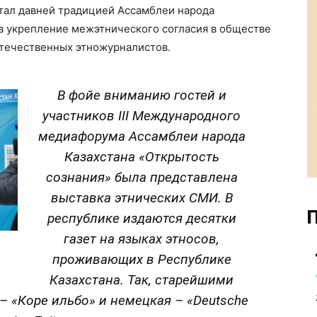
тал давней традицией Ассамблеи народа
 в укрепление межэтнического согласия в обществе
отечественных этножурналистов.
В фойе вниманию гостей и
участников IIІ Международного
медиафорума Ассамблеи народа
Казахстана «Открытость
сознания» была представлена
выставка этнических СМИ. В
П
республике издаются десятки
газет на языках этносов,
проживающих в Республике
Казахстана. Так, старейшими
– «Коре ильбо» и немецкая – «Deutsche