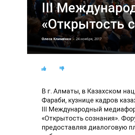
IIІ Междунар
«Открытость 
Олеся Клименко
-
24 ноября, 2017
В г. Алматы, в Казахском на
Фараби, кузнице кадров каз
IIІ Международный медиафо
«Открытость сознания». Фору
предоставляя диалоговую п