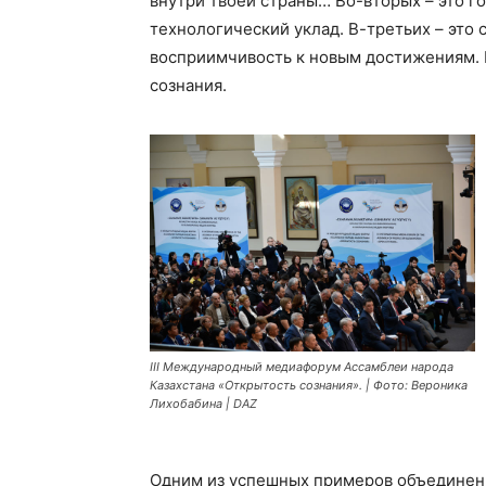
внутри твоей страны… Во-вторых – это г
технологический уклад. В-третьих – это
восприимчивость к новым достижениям. В
сознания.
IIІ Международный медиафорум Ассамблеи народа
Казахстана «Открытость сознания». | Фото: Вероника
Лихобабина | DAZ
Одним из успешных примеров объединен