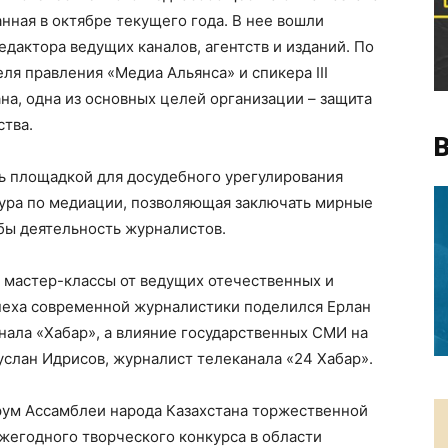
нная в октябре текущего года. В нее вошли
едактора ведущих каналов, агентств и изданий. По
ля правления «Медиа Альянса» и спикера IIІ
а, одна из основных целей организации – защита
тва.
В
ть площадкой для досудебного урегулирования
ктура по медиации, позволяющая заключать мирные
бы деятельность журналистов.
 мастер-классы от ведущих отечественных и
спеха современной журналистики поделился Ерлан
нала «Хабар», а влияние государственных СМИ на
слан Идрисов, журналист телеканала «24 Хабар».
ум Ассамблеи народа Казахстана торжественной
егодного творческого конкурса в области