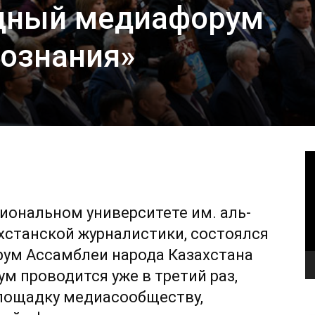
одный медиафорум
сознания»
В
циональном университете им. аль-
ахстанской журналистики, состоялся
рум Ассамблеи народа Казахстана
м проводится уже в третий раз,
лощадку медиасообществу,