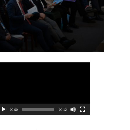
идеоплеер
00:00
09:12