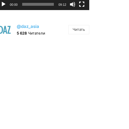
00:00
09:12
@daz_asia
Читать
5 628
Читатели