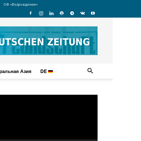
ОФ «Возрождение»
ральная Азия
DE
идеоплеер