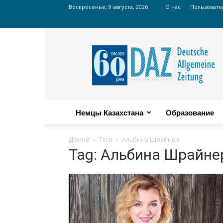
Воскресенье, 9 августа, 2026
О нас
Пользовате
Russian
DAZ
Немцы Казахстана
Образование
Домой
Теги
Альбина Шрайнер
Tag: Альбина Шрайне