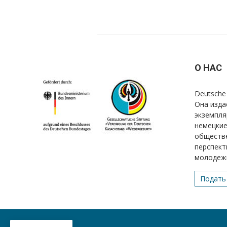
О НАС
Deutsche 
Она изда
экземпля
немецкие
обществе
перспект
молодеж
Подать