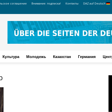
льское соглашение
Внимание: подписка!
Контакты
DAZ auf Deutsch
Культура
Молодежь
Казахстан
Германия
Цент
р
В