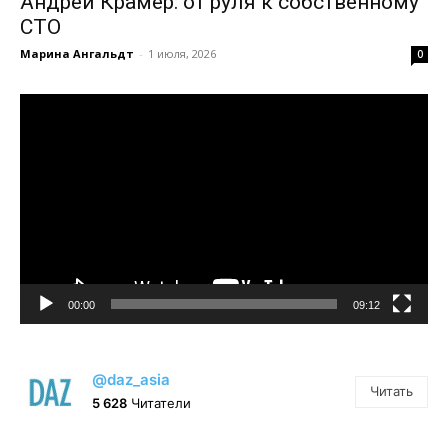
Андрей Крамер: от руля к собственному
СТО
Марина Ангальдт
-
1 июля, 2026
0
Видеоплеер
00:00
09:12
@daz_asia
Читать
5 628
Читатели