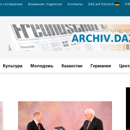
ое соглашение
Внимание: подписка!
Контакты
DAZ auf Deutsch
ОФ
Культура
Молодежь
Казахстан
Германия
Цент
В