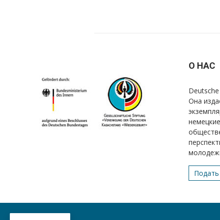
О НАС
Deutsche 
Она изда
экземпля
немецкие
обществе
перспект
молодеж
Подать