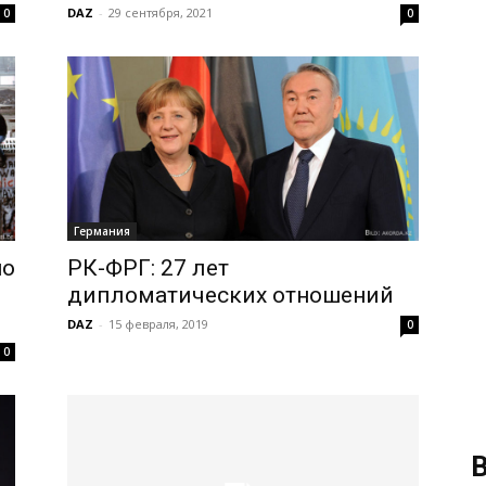
DAZ
-
29 сентября, 2021
0
0
Германия
но
РК-ФРГ: 27 лет
дипломатических отношений
DAZ
-
15 февраля, 2019
0
0
В