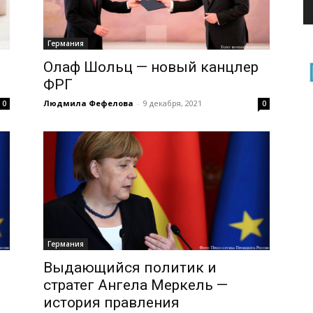
Германия
Олаф Шольц — новый канцлер
ФРГ
Людмила Фефелова
-
9 декабря, 2021
0
0
Германия
Выдающийся политик и
стратег Ангела Меркель —
история правления