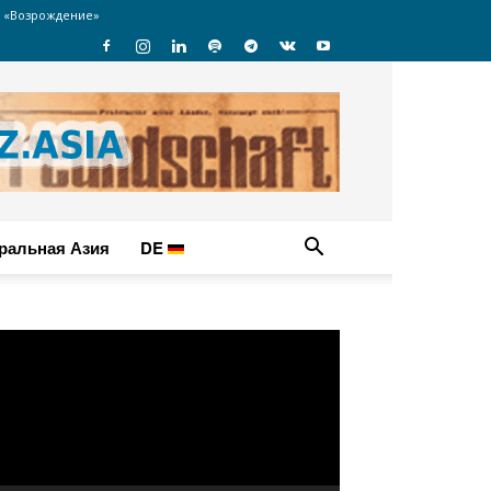
 «Возрождение»
ральная Азия
DE
идеоплеер