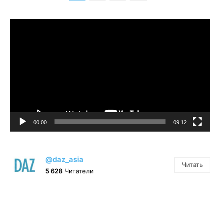
Видеоплеер
00:00
09:12
@daz_asia
Читать
5 628
Читатели