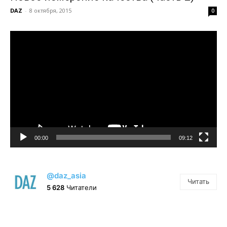
DAZ
-
8 октября, 2015
0
Видеоплеер
00:00
09:12
@daz_asia
Читать
5 628
Читатели