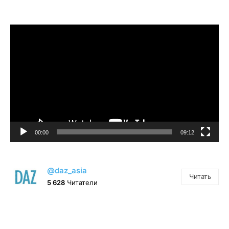
Видеоплеер
00:00
09:12
@daz_asia
Читать
5 628
Читатели