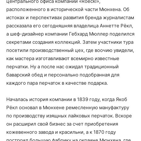
центрального офиса компании «Roeckl»,
расположенного в исторической части Мюнхена. Об
истоках и перспективах развития бренда журналистам
рассказала его сегодняшняя владелица Аннетте Рёкл,
а шеф-дизайнер компании Гебхард Мюллер поделился
секретами создания коллекций. Затем участники тура
посетили производственный цех, где воочию увидели,
как мастера изготавливают всемирно известные
перчатки. Ну а после нас ожидал традиционный
баварский обед и персонально подобранная для
каждого пара перчаток в качестве подарка.
Началась история компании в 1839 году, когда Якоб
Рёкл основал в Мюнхене ремесленную мануфактуру
по производству изящных лайковых перчаток. Вскоре
он расширил свой бизнес за счет приобретения
кожевенного завода и красильни, а к 1870 году
построил большую фабрику на окраине Мюнхена, где