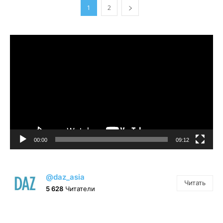
1
2
Видеоплеер
00:00
09:12
@daz_asia
Читать
5 628
Читатели