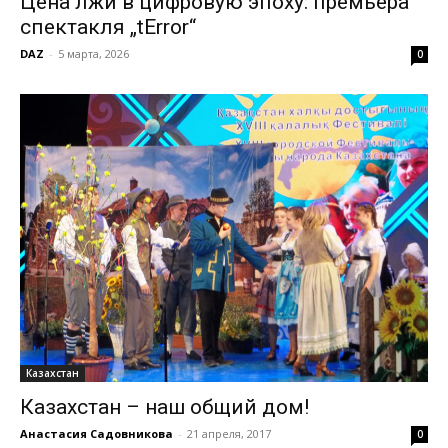
Цена лжи в цифровую эпоху: премьера
спектакля „tError“
DAZ
-
5 марта, 2026
0
Казахстан
Казахстан – наш общий дом!
Анастасия Садовникова
-
21 апреля, 2017
0