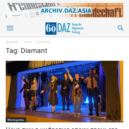
Домой
Теги
Diamant
Tag: Diamant
Молодежь