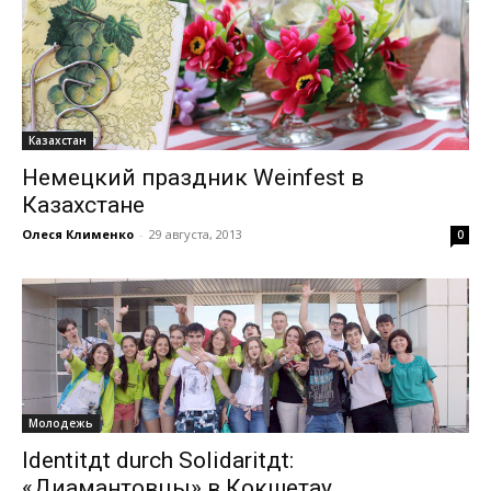
Казахстан
Немецкий праздник Weinfest в
Казахстане
Олеся Клименко
-
29 августа, 2013
0
Молодежь
Identitдt durch Solidaritдt:
«Диамантовцы» в Кокшетау