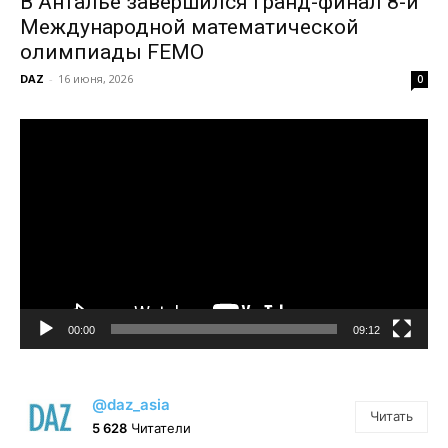
В Анталье завершился гранд-финал 8-й
Международной математической
олимпиады FEMO
DAZ
-
16 июня, 2026
0
Видеоплеер
00:00
09:12
@daz_asia
Читать
5 628
Читатели