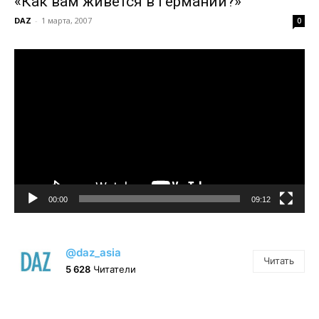
«Как вам живется в Германии?»
DAZ
-
1 марта, 2007
0
Видеоплеер
00:00
09:12
@daz_asia
Читать
5 628
Читатели