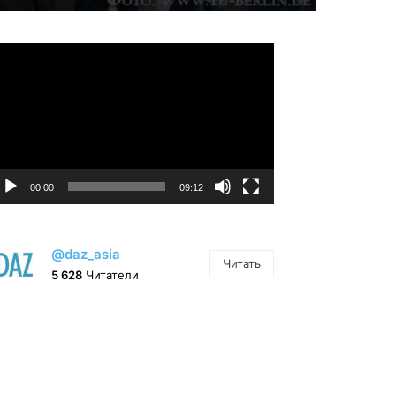
идеоплеер
00:00
09:12
@daz_asia
Читать
5 628
Читатели