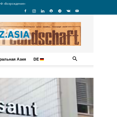
Ф «Возрождение»
ральная Азия
DE