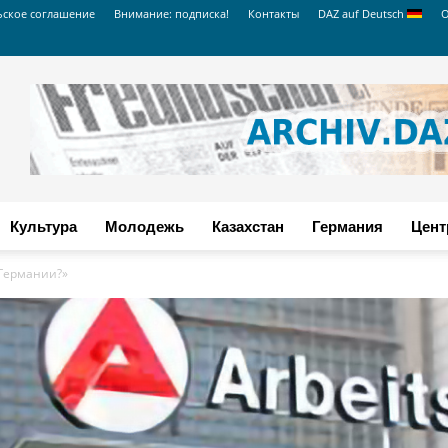
ьское соглашение
Внимание: подписка!
Контакты
DAZ auf Deutsch
О
Культура
Молодежь
Казахстан
Германия
Цент
 Германии?»