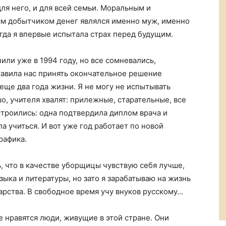
ля него, и для всей семьи. Моральным и
ым добытчиком денег являлся именно муж, именно
огда я впервые испытала страх перед будущим.
ли уже в 1994 году, но все сомневались,
тавила нас принять окончательное решение
еще два года жизни. Я не могу не испытывать
шо, учителя хвалят: прилежные, старательные, все
строились: одна подтвердила диплом врача и
а учиться. И вот уже год работает по новой
рафика.
ь, что в качестве уборщицы чувствую себя лучше,
зыка и литературы, но зато я зарабатываю на жизнь
арства. В свободное время учу внуков русскому…
е нравятся люди, живущие в этой стране. Они