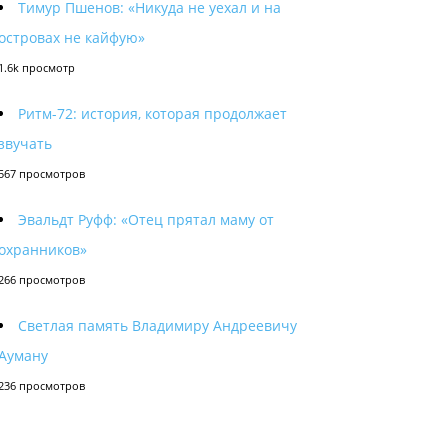
Тимур Пшенов: «Никуда не уехал и на
островах не кайфую»
1.6k просмотр
Ритм-72: история, которая продолжает
звучать
567 просмотров
Эвальдт Руфф: «Отец прятал маму от
охранников»
266 просмотров
Светлая память Владимиру Андреевичу
Ауману
236 просмотров