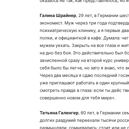
оказаось не так, как представлялось, но 
Галина Шрайнер
, 29 лет, в Германии ше
экономист. Муж через три года подтверди
психиатрическую клинику, а я первые два
полки, и официанткой в кафе. Думала: че
мужем уехать. Закрыть на все глаза и жит
на дно без боя. Это действительно был 
зачисленной сразу на второй курс универ
себя было бы легче, но зато я знаю, что
Через два месяца я сдаю последний госэ
уже приглашают работать в один крупны
смотреть правде в глаза: если ты дейс тв
совершенно новом для тебя мире».
Татьяна Галенгер
, 60 лет, в Германии с
долгих раздумий переехали тысячи росси
размышляли, сомневались: стоит или не с