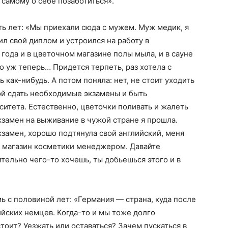
и самому о себе позаботиться».
сть лет: «Мы приехали сюда с мужем. Муж медик, я
л свой диплом и устроился на работу в
 года и в цветочном магазине полы мыла, и в сауне
го уж теперь… Придется терпеть, раз хотела с
ь как-нибудь. А потом поняла: нет, не стоит уходить
бой сдать необходимые экзамены и быть
ситета. Естественно, цветочки поливать и жалеть
 экзамен на выживание в чужой стране я прошла.
кзамен, хорошо подтянула свой английский, меня
й магазин косметики менеджером. Давайте
ительно чего-то хочешь, ты добьешься этого и в
емь с половиной лет: «Германия — страна, куда после
йских немцев. Когда-то и мы тоже долго
тоит? Уезжать или оставаться? Зачем пускаться в