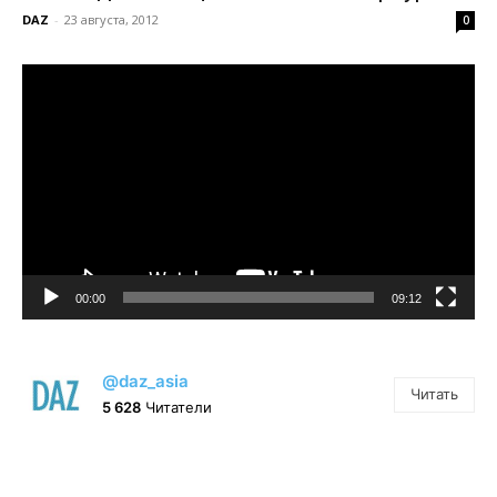
DAZ
-
23 августа, 2012
0
Видеоплеер
00:00
09:12
@daz_asia
Читать
5 628
Читатели