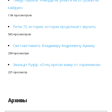
Тимур Пшенов: «Никуда не уехал и на островах не
кайфую»
1.6k просмотров
Ритм-72: история, которая продолжает звучать
565 просмотров
Светлая память Владимиру Андреевичу Ауману
234 просмотра
Эвальдт Руфф: «Отец прятал маму от охранников»
221 просмотр
Архивы
Архивы