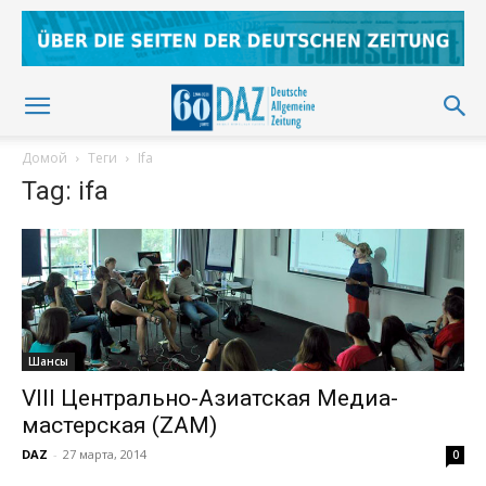
Домой
Теги
Ifa
Tag: ifa
Шансы
VIII Центрально-Азиатская Медиа-
мастерская (ZAM)
DAZ
-
27 марта, 2014
0