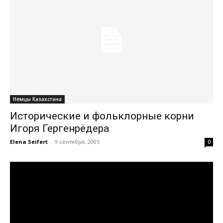
Немцы Казахстана
Исторические и фольклорные корни
Игоря Гергенрёдера
Elena Seifert
-
9 сентября, 2005
0
Видеоплеер