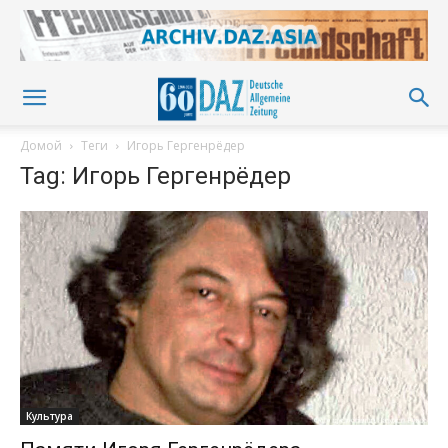
Домой
Теги
Игорь Гергенрёдер
Tag: Игорь Гергенрёдер
Культура