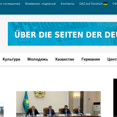
ое соглашение
Внимание: подписка!
Контакты
DAZ auf Deutsch
ОФ
Культура
Молодежь
Казахстан
Германия
Цент
В