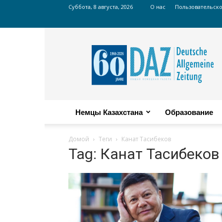
Суббота, 8 августа, 2026
О нас
Пользовательск
Russian
DAZ
Немцы Казахстана
Образование
Домой
Теги
Канат Тасибеков
Tag: Канат Тасибеков