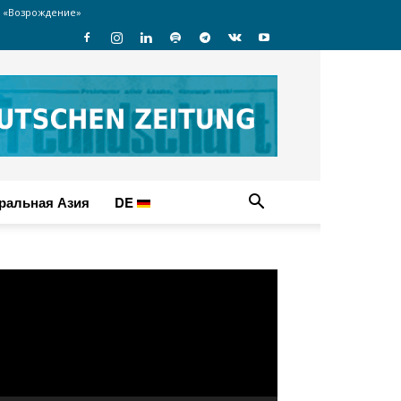
 «Возрождение»
ральная Азия
DE
идеоплеер