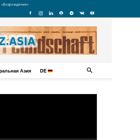
 «Возрождение»
ральная Азия
DE
идеоплеер