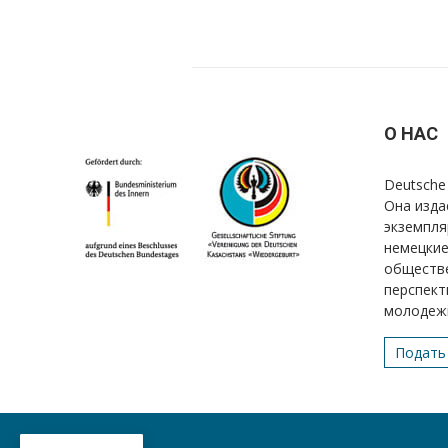
О НАС
Deutsche 
Она изда
экземпля
немецкие
обществе
перспект
молодеж
Подать