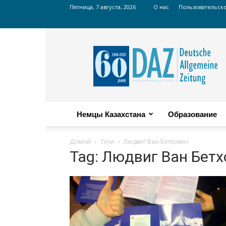
Пятница, 7 августа, 2026
О нас
Пользовательск
Russian
DAZ
Немцы Казахстана
Образование
Домой
Теги
Людвиг Ван Бетховен
Tag: Людвиг Ван Бетх