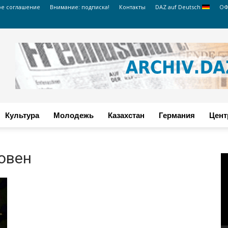
ое соглашение
Внимание: подписка!
Контакты
DAZ auf Deutsch
ОФ
Культура
Молодежь
Казахстан
Германия
Цент
овен
В