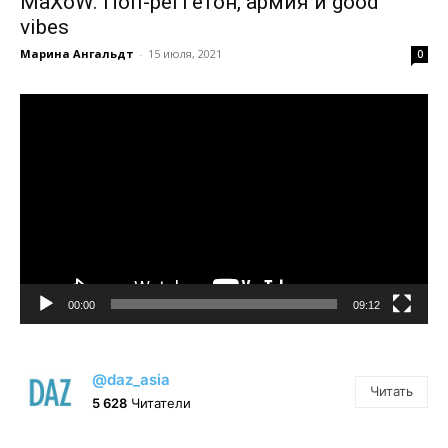
MaXoW. Поп-реггетон, армия и good
vibes
Марина Ангальдт
-
15 июля, 2021
0
Видеоплеер
00:00
09:12
@daz_asia
Читать
5 628
Читатели