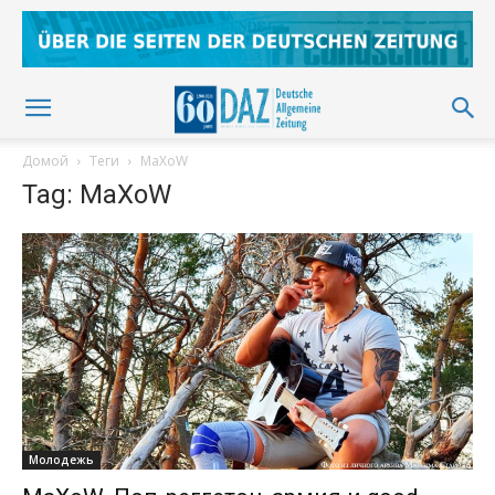
Домой
Теги
MaXoW
Tag: MaXoW
Молодежь