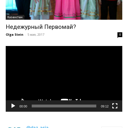
Казахстан
Недежурный Первомай?
Olga Stein
-
5 мая, 2017
0
Видеоплеер
00:00
09:12
@daz_asia