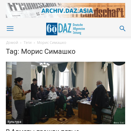
Домой
Теги
Морис Симашко
Tag: Морис Симашко
Культура