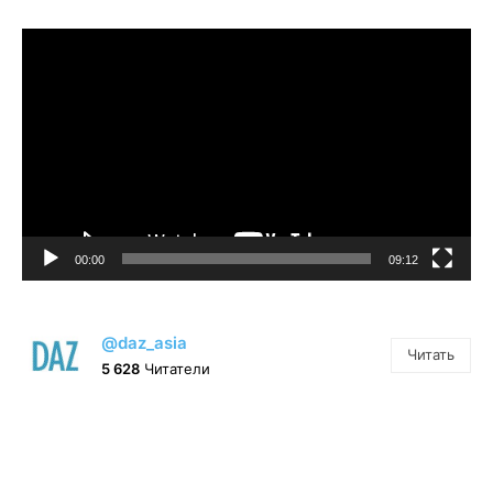
Видеоплеер
00:00
09:12
@daz_asia
Читать
5 628
Читатели