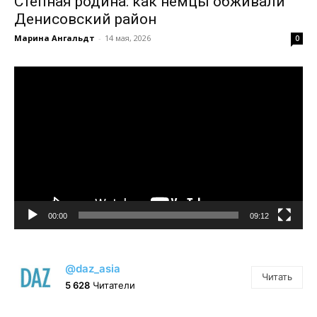
Степная родина: как немцы обживали
Денисовский район
Марина Ангальдт
-
14 мая, 2026
0
Видеоплеер
00:00
09:12
@daz_asia
Читать
5 628
Читатели