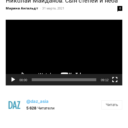
Николай Майданов. Сын степей и неба
Марина Ангальдт
-
31 марта, 2021
0
Видеоплеер
00:00
09:12
@daz_asia
Читать
5 628
Читатели