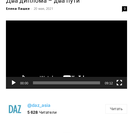
Два диплома – два пути
Елена Пашке
-
20 мая, 2021
0
Видеоплеер
00:00
09:12
@daz_asia
Читать
5 628
Читатели