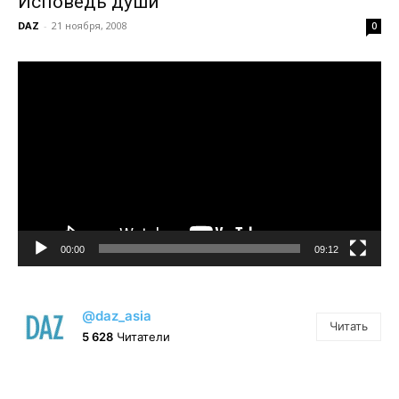
Исповедь души
DAZ
-
21 ноября, 2008
0
Видеоплеер
00:00
09:12
@daz_asia
Читать
5 628
Читатели