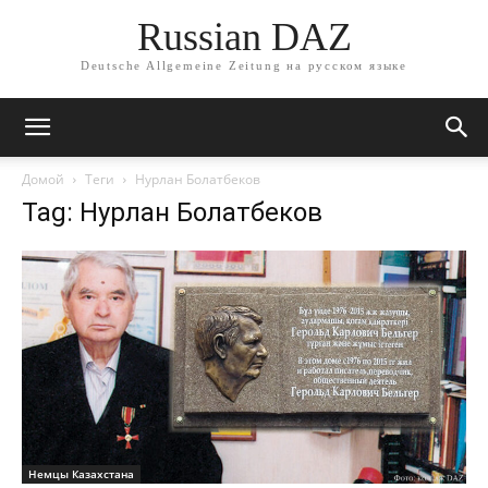
Russian DAZ
Deutsche Allgemeine Zeitung на русском языке
Домой
Теги
Нурлан Болатбеков
Tag: Нурлан Болатбеков
Немцы Казахстана