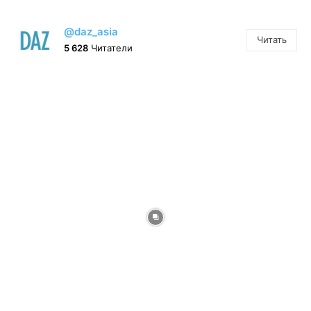
@daz_asia
Читать
5 628
Читатели