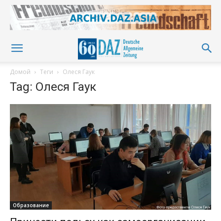
Домой
Теги
Олеся Гаук
Tag: Олеся Гаук
Образование