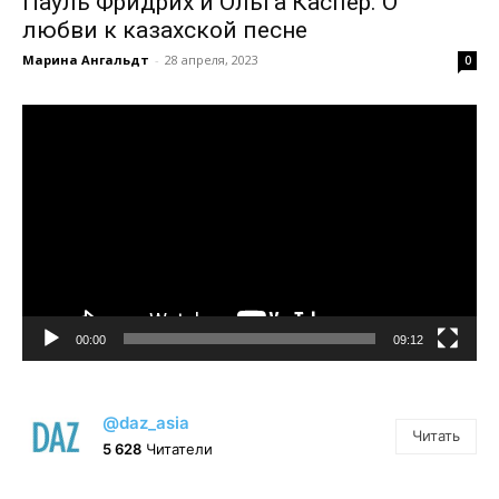
Пауль Фридрих и Ольга Каспер. О
любви к казахской песне
Марина Ангальдт
-
28 апреля, 2023
0
Видеоплеер
00:00
09:12
@daz_asia
Читать
5 628
Читатели