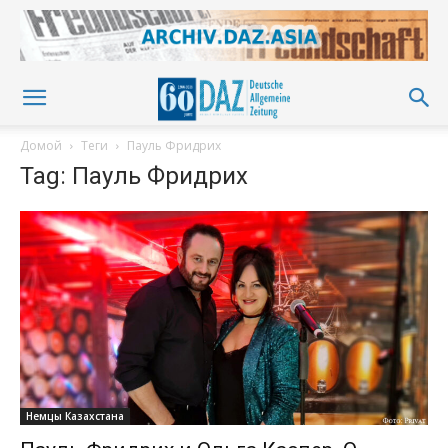
Домой
Теги
Пауль Фридрих
Tag: Пауль Фридрих
Немцы Казахстана