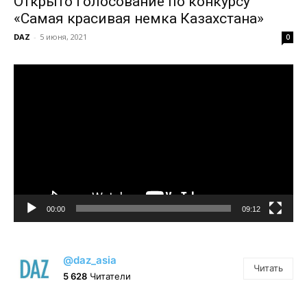
Открыто голосование по конкурсу
«Самая красивая немка Казахстана»
DAZ
-
5 июня, 2021
0
Видеоплеер
00:00
09:12
@daz_asia
Читать
5 628
Читатели