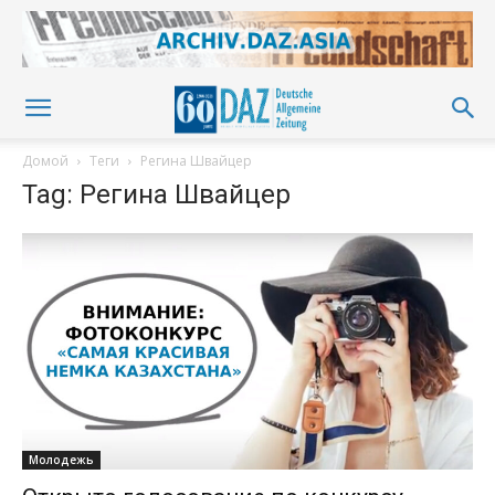
Домой
Теги
Регина Швайцер
Tag: Регина Швайцер
Молодежь