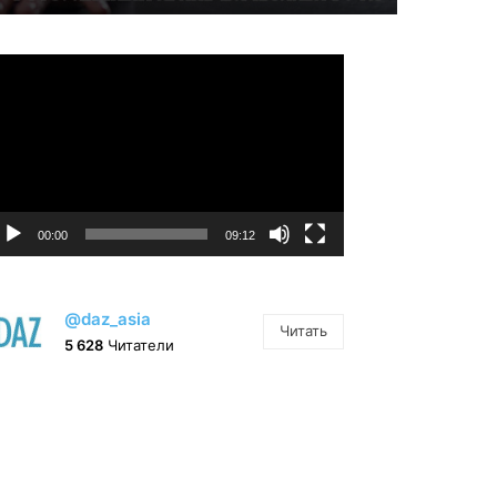
идеоплеер
00:00
09:12
@daz_asia
Читать
5 628
Читатели