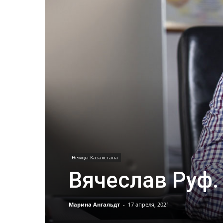
Немцы Казахстана
Вячеслав Руф. 
Марина Ангальдт
-
17 апреля, 2021