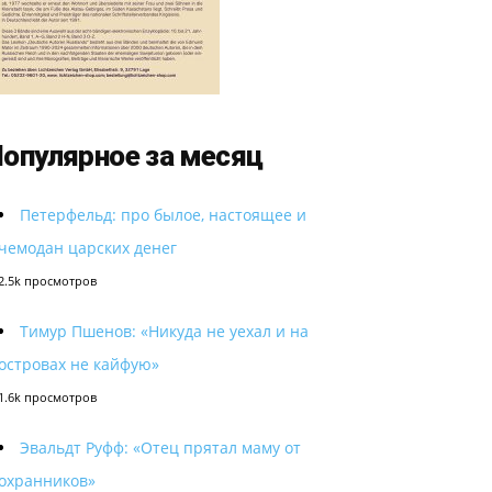
опулярное за месяц
Петерфельд: про былое, настоящее и
чемодан царских денег
2.5k просмотров
Тимур Пшенов: «Никуда не уехал и на
островах не кайфую»
1.6k просмотров
Эвальдт Руфф: «Отец прятал маму от
охранников»