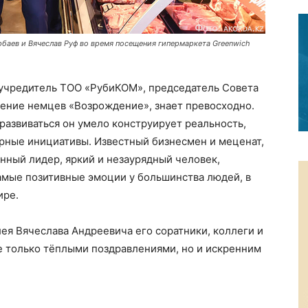
рбаев и Вячеслав Руф во время посещения гипермаркета Greenwich
 учредитель ТОО «РубиКОМ», председатель Совета
ение немцев «Возрождение», знает превосходно.
развиваться он умело конструирует реальность,
ерные инициативы. Известный бизнесмен и меценат,
нный лидер, яркий и незаурядный человек,
амые позитивные эмоции у большинства людей, в
ире.
лея Вячеслава Андреевича его соратники, коллеги и
е только тёплыми поздравлениями, но и искренним