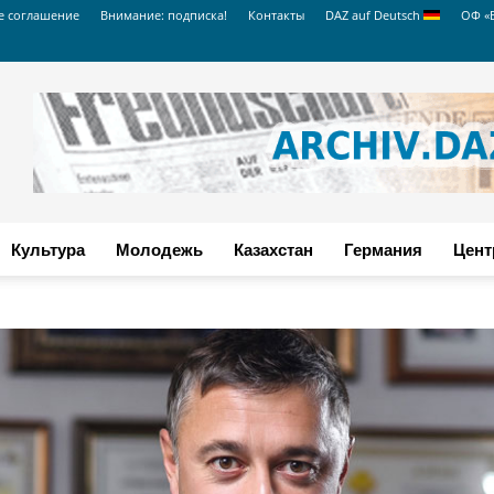
е соглашение
Внимание: подписка!
Контакты
DAZ auf Deutsch
ОФ «
Культура
Молодежь
Казахстан
Германия
Цент