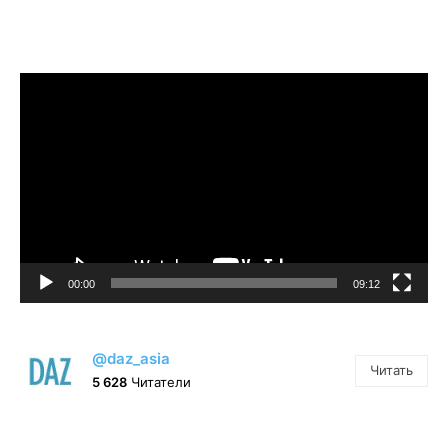
Видеоплеер
00:00
09:12
@daz_asia
Читать
5 628
Читатели