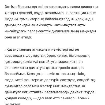
Әңгіме барысында екі ел арасындағы саяси диалогтың
жоғары деңгейі, сауда-экономика, инвестиция және
мәдени-гуманитарлық байланыстардың қарқынды
дамуы, сондай-ақ екіжақты ынтымақтастықты
нығайтудағы парламенттік дипломатияның маңызды
рөлі атап өтілді.
«Қазақстанның этникалық немістері екі ел
арасындағы достықтың берік көпірі. Біз олардың
қоғамдық келісімді нығайтуға, мәдениет пен
экономиканы дамытуға қосқан үлесін жоғары
бағалаймыз. Қазақстан неміс этносының тілін,
мәдениеті мен тарихи дәстүрін сақтауға, сондай-ақ
гуманитар сала мен жастар ынтымақтастығын
дамытуға бағытталған бастамаларды дәйекті түрде
қолдап келеді», — деп атап өтті сенатор Евгений
Больгерт.