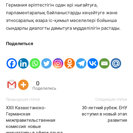
Германия әріптестігін одан әрі нығайтуға,
парламентаралық байланыстарды кеңейтуге және
этносаралық өзара іс-қимыл мәселелері бойынша
сындарлы диалогты дамытуға мүдделілігін растады.
Поделиться
0
Поделились
Предыдущая статья
Следующая статья
XXII Казахстанско-
30-летний рубеж: ЕНУ
Германская
вступил в новый этап
межправительственная
развития
комиссия: новые
инициативы в сфере языка,