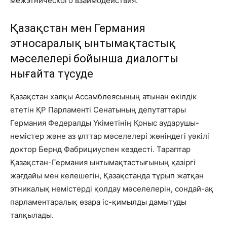
межэтнического взаимодействия.
Қазақстан мен Германия
этносаралық ынтымақтастық
мәселелері бойынша диалогты
нығайта түсуде
Қазақстан халқы Ассамблеясының атынан өкілдік
ететін ҚР Парламенті Сенатының депутаттары
Германия Федералды Үкіметінің Қоныс аударушы-
немістер және аз ұлттар мәселелері жөніндегі уәкілі
доктор Бернд Фабрициуспен кездесті. Тараптар
Қазақстан-Германия ынтымақтастығының қазіргі
жағдайы мен келешегін, Қазақстанда тұрып жатқан
этникалық немістерді қолдау мәселелерін, сондай-ақ
парламентаралық өзара іс-қимылды дамытуды
талқылады.