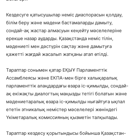
Кездесуге қатысушылар неміс диаспорасын қолдау,
білім беру және мәдени бастамаларды дамыту,
сондай-ақ жастар алмасуын кеңейту мәселелеріне
ерекше назар аударды. Қазақстанда неміс тілін,
мәдениеті мен дәстүрін сақтау және дамытуға
қажетті жағдай жасалып жатқаны атап өтілді.
Тараптар сонымен қатар ЕҚЫҰ Парламенттік
Ассамблеясы және ЕКПА-мен бірге халықаралық
парламенттік алаңдардағы өзара іс-қимылды, сондай-
ақ екіжақты диалогтың маңызды тетігі болатын және
мәдениетаралық өзара іс-қимылды нығайтуға ықпал
ететін этникалық немістер мәселелері жөніндегі
Үкіметаралық комиссияның қызметін талқылады.
Тараптар кездесу қорытындысы бойынша Қазақстан-