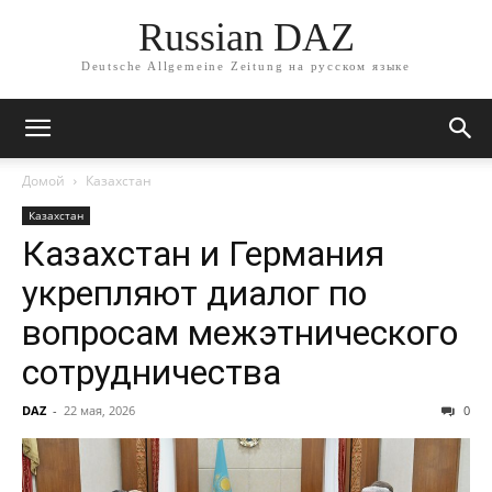
Russian DAZ
Deutsche Allgemeine Zeitung на русском языке
Домой
Казахстан
Казахстан
Казахстан и Германия
укрепляют диалог по
вопросам межэтнического
сотрудничества
DAZ
-
22 мая, 2026
0