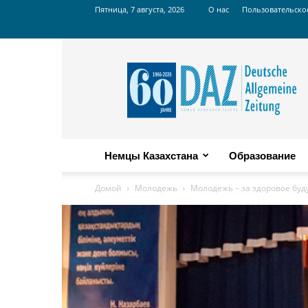
Пятница, 7 августа, 2026
О нас
Пользовательско
Russian
DAZ
Немцы Казахстана
Образование
Домой
Молодежь
Молодежь – за здоровое бу