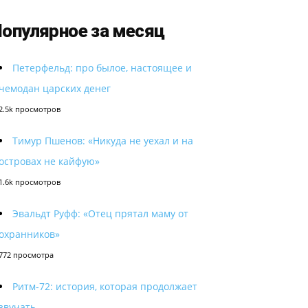
опулярное за месяц
Петерфельд: про былое, настоящее и
чемодан царских денег
2.5k просмотров
Тимур Пшенов: «Никуда не уехал и на
островах не кайфую»
1.6k просмотров
Эвальдт Руфф: «Отец прятал маму от
охранников»
772 просмотра
Ритм-72: история, которая продолжает
звучать