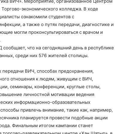
ктика ВИЧ». Мероприятие, организованное Центром
х Торгово-экономического колледжа. В ходе
иалисты ознакомили студентов с
фекции, а также о путях передачи, диагностике и
ющие могли проконсультироваться с врачом и
.
 сообщает, что на сегодняшний день в республике
нных, среди них 576 жителей столицы.
х передачи ВИЧ, способах предохранения,
ного отношения к людям, живущим с ВИЧ,
ции, семинары, конференции, круглые столы,
повышение личностной мотивации ведения
ических информационно-образовательных
способы привлечь внимание, такие как, например,
месячника планируется провести подобные акции
орода. Финальным итогом кампании станет
в торгово-развлекательном центре «Хан Шатыр», в