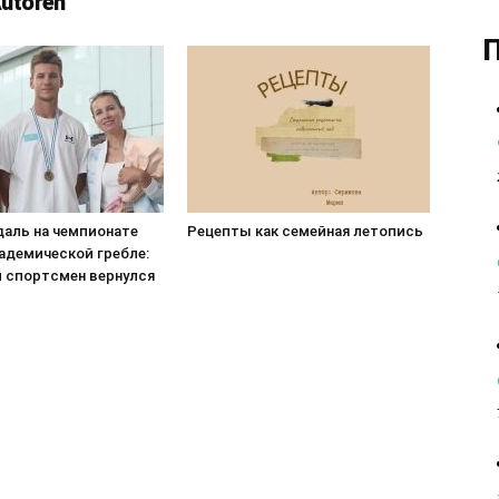
Autoren
П
даль на чемпионате
Рецепты как семейная летопись
адемической гребле:
 спортсмен вернулся