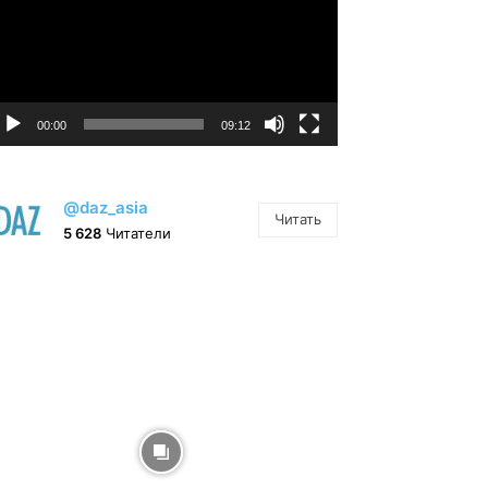
00:00
09:12
@daz_asia
Читать
5 628
Читатели