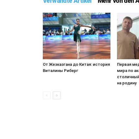
Verwandte Artikel
Mehr von den 
От Жезказгана до Китая: история
Первая ме
Виталины Риберг
мира по ак
столичный
на родину