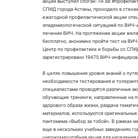
акции выступил слоган: «Я за! #профила
СПИД города Астаны, проходило в стена
ежегодной профилактической акции спец
эпидемиологической ситуацией по ВИЧ-ин
лечении ВИЧ. На протяжении акции жела
бесплатно, анонимно пройти тест на ВИЧ
Центр по профилактике и борьбы со СПИД
зарегистрировано 19475 ВИЧ-инфицирова
В целях повышения уровня знаний о путя
необходимости тестирования и толерант
специалистами проводятся различные ак
обучающие тренинги, направленные на 
здорового образа жизни, раздача темат
материалов, используются оригинальные 
пантомима «Выбор за тобой». В рамках 
еще в нескольких учебных заведениях г
широкомасштабная акция для населения 