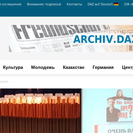
е соглашение
Внимание: подписка!
Контакты
DAZ auf Deutsch
ОФ «
Культура
Молодежь
Казахстан
Германия
Цент
дущее