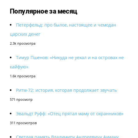
Популярное за месяц
Петерфельд: про былое, настоящее и чемодан
царских денег
2.3k просмотра
Тимур Пшенов: «Никуда не уехал и на островах не
кайфую»
1.6k просмотра
Ритм-72: история, которая продолжает звучать
571 просмотр
Эвальдт Руфф: «Отец прятал маму от охранников»
311 просмотров
Светлая память Владимиру Андреевичу Ауману