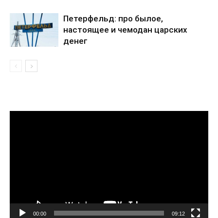
Петерфельд: про былое,
настоящее и чемодан царских
денег
Видеоплеер
00:00
09:12