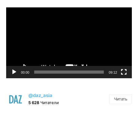
Видеоплеер
00:00
09:12
@daz_asia
Читать
5 628
Читатели