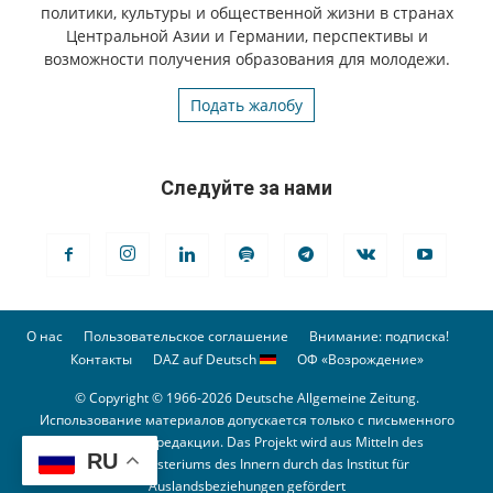
политики, культуры и общественной жизни в странах
Центральной Азии и Германии, перспективы и
возможности получения образования для молодежи.
Подать жалобу
Следуйте за нами
О нас
Пользовательское соглашение
Внимание: подписка!
Контакты
DAZ auf Deutsch
ОФ «Возрождение»
© Copyright © 1966-2026 Deutsche Allgemeine Zeitung.
Использование материалов допускается только с письменного
разрешения редакции. Das Projekt wird aus Mitteln des
RU
Bundesministeriums des Innern durch das Institut für
Auslandsbeziehungen gefördert