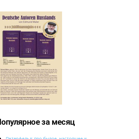
опулярное за месяц
Петерфельд: про былое, настоящее и