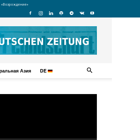
 «Возрождение»
ральная Азия
DE
идеоплеер