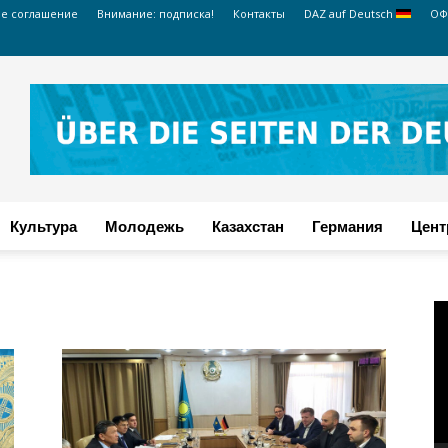
ое соглашение
Внимание: подписка!
Контакты
DAZ auf Deutsch
ОФ
Культура
Молодежь
Казахстан
Германия
Цент
В