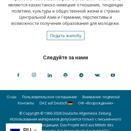
являются казахстанско-немецкие отношения, тенденции
политики, культуры и общественной жизни в странах
Центральной Азии и Германии, перспективы и
возможности получения образования для молодежи.
Подать жалобу
Следуйте за нами
О нас
Пользовательское соглашение
Внимание: подписка!
Контакты
DAZ auf Deutsch
ОФ «Возрождение»
© Copyright © 1966-2026 Deutsche Allgemeine Zeitung.
Использование материалов допускается только с письменного
разрешения редакции. Das Projekt wird aus Mitteln des
RU
Bundesministeriums des Innern durch das Institut für