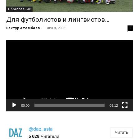
Образование
Для футболистов и лингвистов…
Бектур Атамбаев
-
1 июня, 2018
0
Видеоплеер
00:00
09:12
@daz_asia
Читать
5 628
Читатели