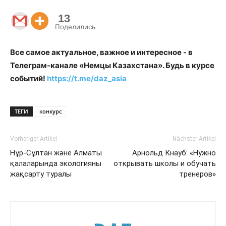
13
Поделились
Все самое актуальное, важное и интересное - в
Телеграм-канале «Немцы Казахстана». Будь в курсе
событий!
https://t.me/daz_asia
ТЕГИ
конкурс
Vorheriger Artikel
Nächster Artikel
Нұр-Сұлтан және Алматы
Арнольд Кнауб: «Нужно
қалаларында экологияны
открывать школы и обучать
жақсарту туралы
тренеров»