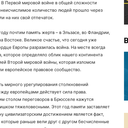
. В Первой мировой войне в общей сложности
 неисчислимое количество людей прошло через
и на них свой отпечаток.
оду почтим память жертв – в Эльзасе, во Фландрии,
В
на Востоке. Великое счастье, что сегодня уже
ердце Европы разразилась война. На месте всегда
в, которое определяло облик нашего континента
нией Второй мировой войны, которая изломом
ли европейское правовое сообщество.
ть мирного урегулирования столкновений
ежду европейцами действует сила права.
им столом переговоров в Брюсселе кажутся
ишком тяжеловесными. Этот год памяти заставляет
ину цивилизаторским достижением является факт,
 которые раньше вели друг с другом бесчисленные