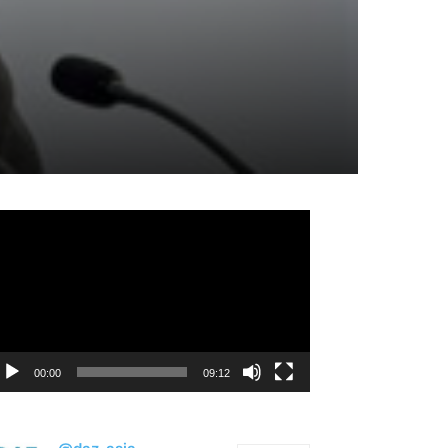
идеоплеер
00:00
09:12