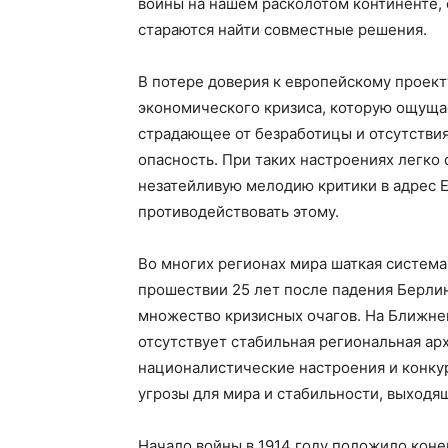
войны на нашем расколотом континенте,
стараются найти совместные решения.
В потере доверия к европейскому проек
экономического кризиса, которую ощуща
страдающее от безработицы и отсутствия
опасность. При таких настроениях легко
незатейливую мелодию критики в адрес 
противодействовать этому.
Во многих регионах мира шаткая система 
прошествии 25 лет после падения Берли
множество кризисных очагов. На Ближне
отсутствует стабильная региональная ар
националистические настроения и конку
угрозы для мира и стабильности, выходя
Начало войны в 1914 году положило коне