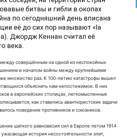
овавые битвы и гибли в окопах
йна по сегодняшний день вписана
ии её до сих пор называют «la
на). Джордж Кеннан считал её
о века.
т между совершённым на одной из неспокойных
ушением и началом войны между крупнейшими
же множество раз. К 100-летию катастрофы вышел
пытающихся объяснить нам непостижимое. В них
оков в европейских столицах, легкомысленные
описывается, как ставились авантюристские задачи
валось поведение противников и союзников.
шение шаткого равновесия сил в Европе летом 1914
 ужасающая история несостоятельности элит,