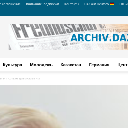
е соглашение
Внимание: подписка!
Контакты
DAZ auf Deutsch
ОФ «
Культура
Молодежь
Казахстан
Германия
Цент
ти и пользе дипломатии