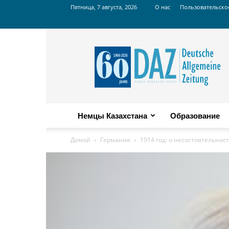
Пятница, 7 августа, 2026
О нас
Пользовательско
Russian
DAZ
Немцы Казахстана
Образование
Домой
Германия
1914 год: о несостоятельнос