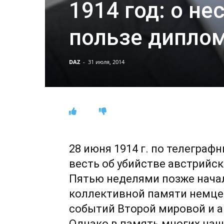
1914 год: о не
пользе дипло
DAZ
-
31 июля, 2014
28 июня 1914 г. по телегра
весть об убийстве австрийс
Пятью неделями позже начал
коллективной памяти немцев
событий Второй мировой и а
Однако в память многих наш