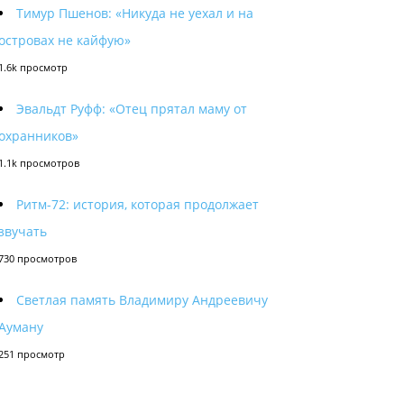
Тимур Пшенов: «Никуда не уехал и на
островах не кайфую»
1.6k просмотр
Эвальдт Руфф: «Отец прятал маму от
охранников»
1.1k просмотров
Ритм-72: история, которая продолжает
звучать
730 просмотров
Светлая память Владимиру Андреевичу
Ауману
251 просмотр