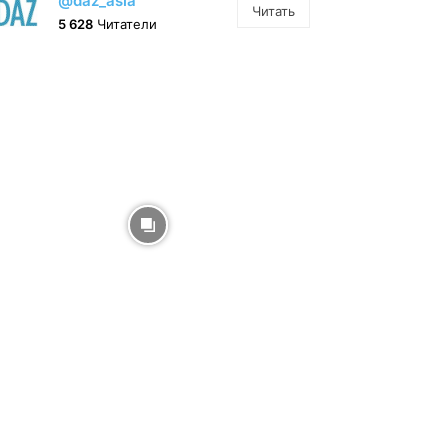
@daz_asia
Читать
5 628
Читатели