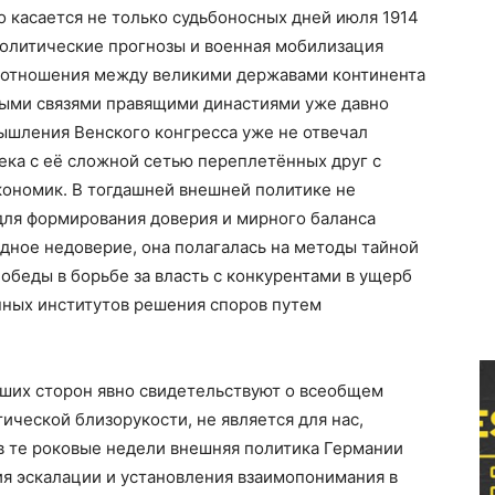
то касается не только судьбоносных дней июля 1914
политические прогнозы и военная мобилизация
 отношения между великими державами континента
ными связями правящими династиями уже давно
ышления Венского конгресса уже не отвечал
ека с её сложной сетью переплетённых друг с
кономик. В тогдашней внешней политике не
для формирования доверия и мирного баланса
дное недоверие, она полагалась на методы тайной
обеды в борьбе за власть с конкурентами в ущерб
нных институтов решения споров путем
вших сторон явно свидетельствуют о всеобщем
ческой близорукости, не является для нас,
 в те роковые недели внешняя политика Германии
ия эскалации и установления взаимопонимания в