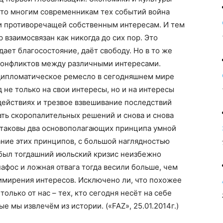
что многим современникам тех событий война
и противоречащей собственным интересам. И тем
 взаимосвязан как никогда до сих пор. Это
ает благосостояние, даёт свободу. Но в то же
 конфликтов между различными интересами.
дипломатическое ремесло в сегодняшнем мире
 не только на свои интересы, но и на интересы
 действиях и трезвое взвешивание последствий
ть скоропалительных решений и снова и снова
 таковы два основополагающих принципа умной
ние этих принципов, с большой наглядностью
 был тогдашний июльский кризис неизбежно
пафос и ложная отвага тогда весили больше, чем
имирения интересов. Исключено ли, что похожее
олько от нас – тех, кто сегодня несёт на себе
ые мы извлечём из истории. («FAZ», 25.01.2014г.)