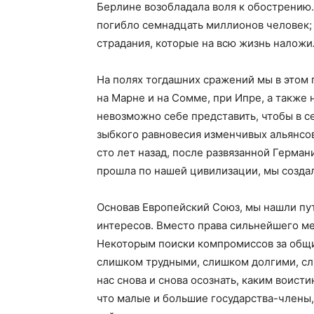
Берлине возобладала воля к обострению
погибло семнадцать миллионов человек;
страдания, которые на всю жизнь наложил
На полях тогдашних сражений мы в этом г
на Марне и на Сомме, при Ипре, а также 
невозможно себе представить, чтобы в с
зыбкого равновесия изменчивых альянсо
сто лет назад, после развязанной Герма
прошла по нашей цивилизации, мы созда
Основав Европейский Союз, мы нашли пу
интересов. Вместо права сильнейшего м
Некоторым поиски компромиссов за общ
слишком трудными, слишком долгими, сл
нас снова и снова осознать, каким воист
что малые и большие государства-члены,