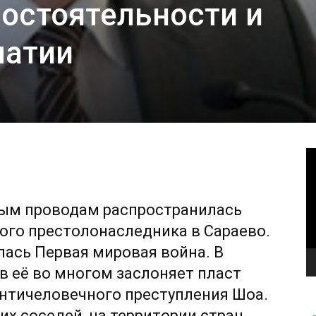
состоятельности и
матии
В
фным проводам распространилась
кого престолонаследника в Сараево.
ась Первая мировая война. В
 её во многом заслоняет пласт
нтичеловечного преступления Шоа.
их соседей, на территории стран