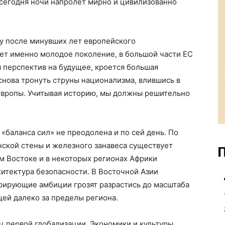
 сегодня ночи напролёт мирно и цивилизованно
ту после минувших лет европейского
ет именно молодое поколение, в большой части ЕС
 перспектив на будущее, кроется большая
 снова тронуть струны национализма, влившись в
Европы. Учитывая историю, мы должны решительно
«баланса сил» не преодолена и по сей день. По
нской стены и железного занавеса существует
П
м Востоке и в некоторых регионах Африки
хитектура безопасности. В Восточной Азии
рирующие амбиции грозят разрастись до масштаба
щей далеко за пределы региона.
ц первой глобализации. Экономики и культуры