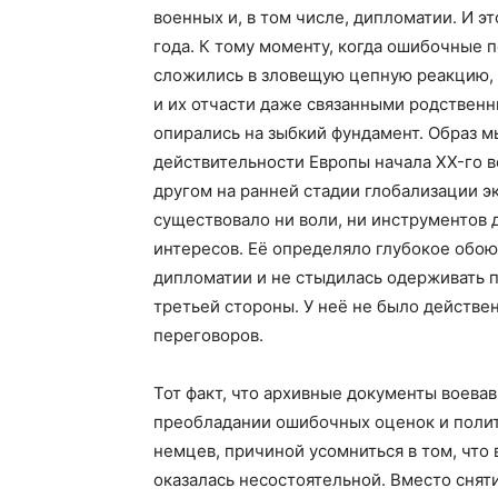
военных и, в том числе, дипломатии. И э
года. К тому моменту, когда ошибочные 
сложились в зловещую цепную реакцию,
и их отчасти даже связанными родствен
опирались на зыбкий фундамент. Образ м
действительности Европы начала XX-го в
другом на ранней стадии глобализации э
существовало ни воли, ни инструментов 
интересов. Её определяло глубокое обою
дипломатии и не стыдилась одерживать п
третьей стороны. У неё не было действе
переговоров.
Тот факт, что архивные документы воева
преобладании ошибочных оценок и полити
немцев, причиной усомниться в том, что
оказалась несостоятельной. Вместо снят