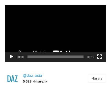
Видеоплеер
00:00
09:12
@daz_asia
Читать
5 628
Читатели