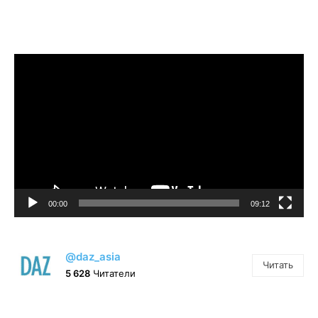
Видеоплеер
00:00
09:12
@daz_asia
Читать
5 628
Читатели