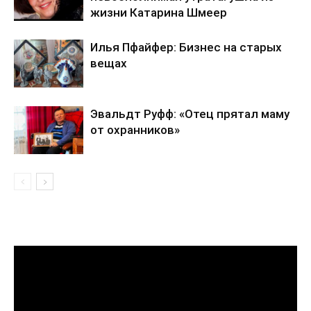
жизни Катарина Шмеер
Илья Пфайфер: Бизнес на старых
вещах
Эвальдт Руфф: «Отец прятал маму
от охранников»
Видеоплеер