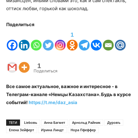
мизансцен, иными словами это, как и сам спектакль,
оттиск любви, горькой как шоколад.
Поделиться
1
1
Поделиться
Все самое актуальное, важное и интересное - в
Телеграм-канале «Немцы Казахстана». Будь в курсе
событий!
https://t.me/daz_asia
ТЕГИ
Liebовь
Анна Багмет
Арнольд Райник
Дуровъ
Елена Зейферт
Ирина Линдт
Нора Пфеффер