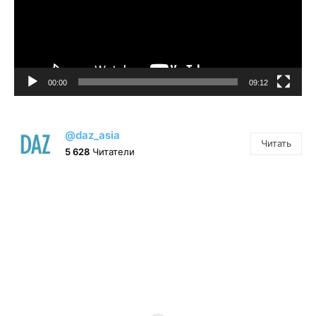
00:00
09:12
@daz_asia
Читать
5 628
Читатели