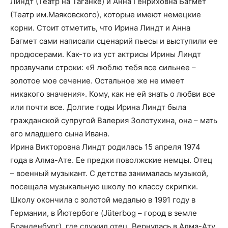
Линдт (Театр на Таганке) и Анна Генриховна Багмет
(Театр им.Маяковского), которые имеют немецкие
корни. Стоит отметить, что Ирина Линдт и Анна
Багмет сами написали сценарий пьесы и выступили ее
продюсерами. Как-то из уст актрисы Ирины Линдт
прозвучали строки: «Я люблю тебя все сильнее –
золотое мое сечение. Остальное же не имеет
никакого значения». Кому, как не ей знать о любви все
или почти все. Долгие годы Ирина Линдт была
гражданской супругой Валерия Золотухина, она – мать
его младшего сына Ивана.
Ирина Викторовна Линдт родилась 15 апреля 1974
года в Алма-Ате. Ее предки поволжские немцы. Отец
– военный музыкант. С детства занималась музыкой,
посещала музыкальную школу по классу скрипки.
Школу окончила с золотой медалью в 1991 году в
Германии, в Йютербоге (Jüterbog – город в земле
Бранденбург), где служил отец. Вернулась в Алма-Ату,