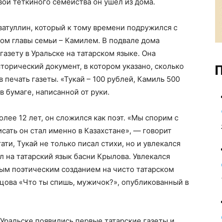
вой теткиного семейства он ушел из дома.
хватуллин, который к тому времени подружился с
ом главы семьи – Камилем. В подвале дома
азету в Уральске на татарском языке. Она
торический документ, в котором указано, сколько
П
 печать газеты. «Тукай – 100 рублей, Камиль 500
 бумаге, написанной от руки.
олее 12 лет, он сложился как поэт. «Мы спорим с
сать он стал именно в Казахстане», — говорит
ати, Тукай не только писал стихи, но и увлекался
л на татарский язык басни Крылова. Увлекался
вым поэтическим созданием на чисто татарском
цова «Что ты спишь, мужичок?», опубликованный в
в Уральске появились первые татарские газеты и