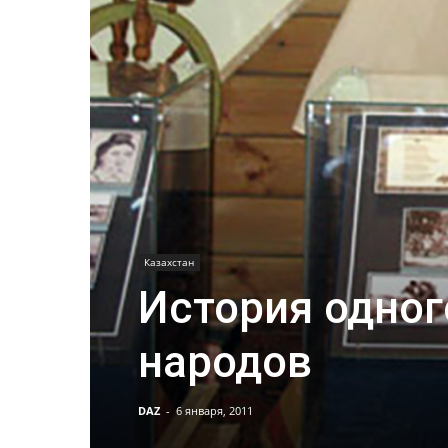
Казахстан
История одног
народов
DAZ
-
6 января, 2011