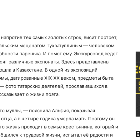
 напротив тех самых золотых строк, висит портрет,
ральским меценатом Тухватуллиным — человеком,
обности паренька. И помог ему. Экскурсовод ведет
стоят различные экспонаты. Здесь представлены
ошла в Казахстане. В одной из экспозиций
юмы, датированные XIX-XX веком, предметы быта
 — фото татарских деятелей, прославившихся в
ссказывает о жизни поэта.
ого муллы, — пояснила Альфия, показывая
отца, а в четыре годика умерла мать. Поэтому он
го жизнь проходит в семье крестьянина, который и
В
общился к трудовой жизни, испытал её радости и