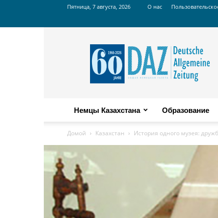
Пятница, 7 августа, 2026
О нас
Пользовательско
Russian
DAZ
Немцы Казахстана
Образование
Домой
Казахстан
История одного музея: друж