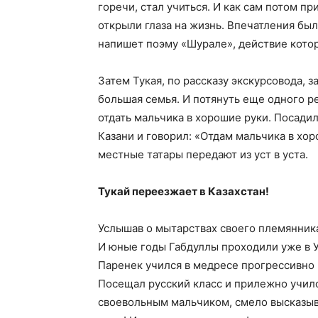
горечи, стал учиться. И как сам потом пр
открыли глаза на жизнь. Впечатления был
напишет поэму «Шурале», действие котор
Затем Тукая, по рассказу экскурсовода, з
большая семья. И потянуть еще одного р
отдать мальчика в хорошие руки. Посадил
Казани и говорил: «Отдам мальчика в хор
местные татары передают из уст в уста.
Тукай переезжает в Казахстан!
Услышав о мытарствах своего племянника,
И юные годы Габдуллы проходили уже в У
Паренек учился в медресе прогрессивно
Посещал русский класс и прилежно училс
своевольным мальчиком, смело высказыв