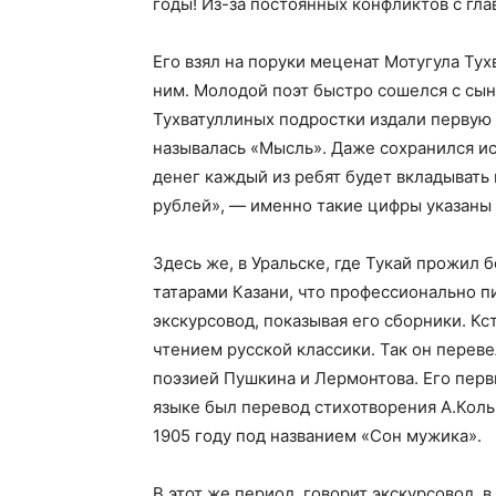
годы! Из-за постоянных конфликтов с гла
Его взял на поруки меценат Мотугула Ту
ним. Молодой поэт быстро сошелся с сын
Тухватуллиных подростки издали первую г
называлась «Мысль». Даже сохранился ис
денег каждый из ребят будет вкладывать в
рублей», — именно такие цифры указаны в
Здесь же, в Уральске, где Тукай прожил б
татарами Казани, что профессионально пи
экскурсовод, показывая его сборники. Кст
чтением русской классики. Так он переве
поэзией Пушкина и Лермонтова. Его пер
языке был перевод стихотворения А.Коль
1905 году под названием «Сон мужика».
В этот же период, говорит экскурсовод, 