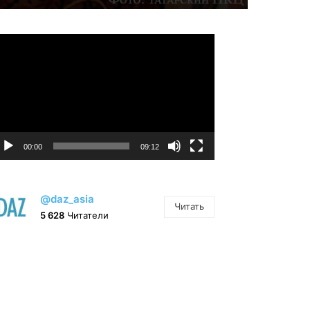
идеоплеер
00:00
09:12
@daz_asia
Читать
5 628
Читатели