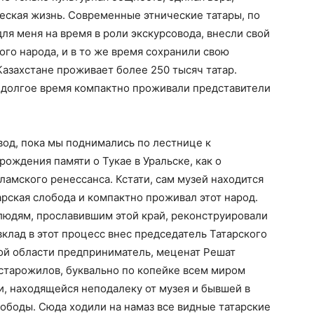
ческая жизнь. Современные этнические татары, по
я меня на время в роли экскурсовода, внесли свой
ого народа, и в то же время сохранили свою
азахстане проживает более 250 тысяч татар.
е долгое время компактно проживали представители
вод, пока мы поднимались по лестнице к
ождения памяти о Тукае в Уральске, как о
ламского ренессанса. Кстати, сам музей находится
тарская слобода и компактно проживал этот народ.
 людям, прославившим этой край, реконструировали
вклад в этот процесс внес председатель Татарского
кой области предприниматель, меценат Решат
 старожилов, буквально по копейке всем миром
, находящейся неподалеку от музея и бывшей в
ободы. Сюда ходили на намаз все видные татарские