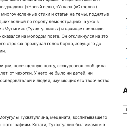
ь-джадид» («Новый век»), «Уклар» («Стрелы»).
т многочисленные стихи и статьи на темы, поднятые
ших волной по городу демонстрациях, а уже в
е «Мутыгия» (Тухватуллиных) и начинает вольную
сказался на молодом поэте. Он откликнулся на это
го строках прозвучал голос борца, зовущего до
ии.
зиции, посвященную поэту, экскурсовод сообщила,
лет, от чахотки. У него не было ни детей, ни
 последователей и людей, изучающих его творчество
А
Мотугулы Тухватуллина, мецената, воспитывавшего
о фотографиям. Кстати, Тухватуллин был имамом в