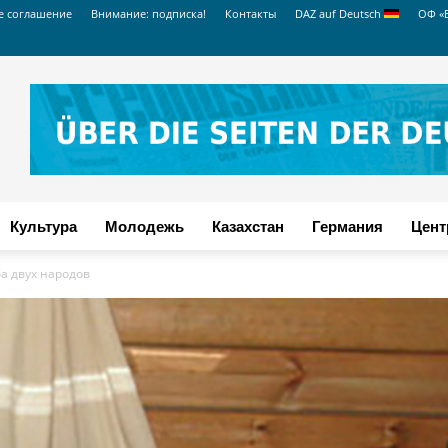
е соглашение
Внимание: подписка!
Контакты
DAZ auf Deutsch
ОФ «
Культура
Молодежь
Казахстан
Германия
Цент
ба двух народов