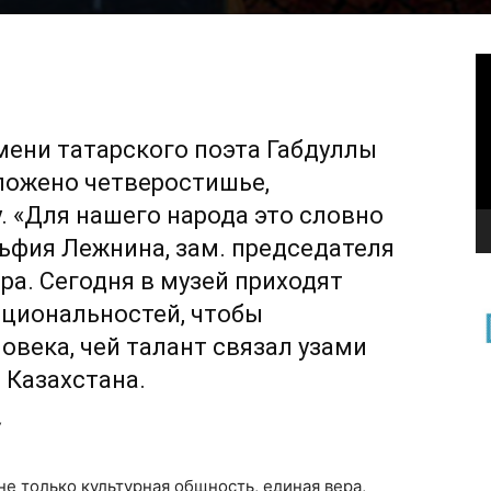
В
мени татарского поэта Габдуллы
ложено четверостишье,
 «Для нашего народа это словно
льфия Лежнина, зам. председателя
ра. Сегодня в музей приходят
ациональностей, чтобы
овека, чей талант связал узами
 Казахстана.
не только культурная общность, единая вера,