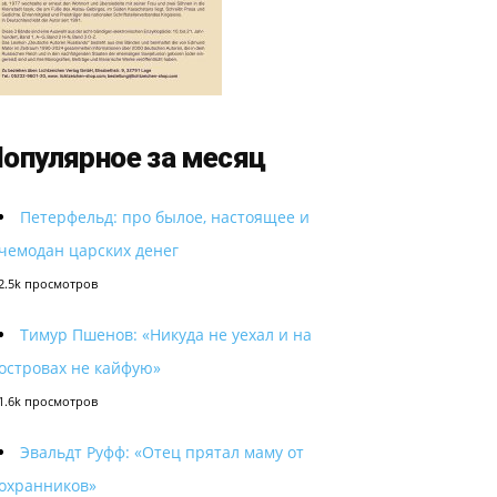
опулярное за месяц
Петерфельд: про былое, настоящее и
чемодан царских денег
2.5k просмотров
Тимур Пшенов: «Никуда не уехал и на
островах не кайфую»
1.6k просмотров
Эвальдт Руфф: «Отец прятал маму от
охранников»