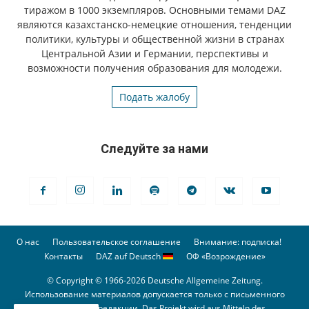
тиражом в 1000 экземпляров. Основными темами DAZ
являются казахстанско-немецкие отношения, тенденции
политики, культуры и общественной жизни в странах
Центральной Азии и Германии, перспективы и
возможности получения образования для молодежи.
Подать жалобу
Следуйте за нами
О нас
Пользовательское соглашение
Внимание: подписка!
Контакты
DAZ auf Deutsch
ОФ «Возрождение»
© Copyright © 1966-2026 Deutsche Allgemeine Zeitung.
Использование материалов допускается только с письменного
разрешения редакции. Das Projekt wird aus Mitteln des