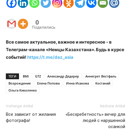
0
Поделились
Все самое актуальное, важное и интересное - в
Телеграм-канале «Немцы Казахстана». Будь в курсе
событий!
https://t.me/daz_asia
ТЕГИ
BMI
GTZ
Александр Дедерер
Аннегрет Вестфаль
Возрождение
Елена Попова
Инна Исакова
Костанай
Ольга Киколенко
Vorheriger Artikel
Nächster Artikel
Все зависит от желания
«Бесхребетность» вечер для
фотографа!
людей с нарушенной
осанкой